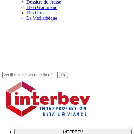
Dossiers de presse
Flexi Gourmand
Flexi Pros
La Médiathèque
Rechercher
dans
le
site
INTERBEV