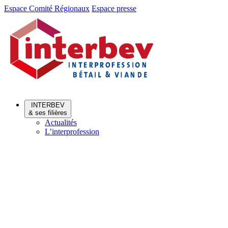
Aller
Aller
Espace Comité Régionaux
Espace presse
au
au
menu
contenu
INTERBEV
& ses filières
Actualités
L’interprofession