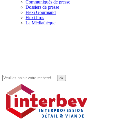
Communiqués de presse
Dossiers de presse
Flexi Gourmand
Flexi Pros
La Médiathèque
Rechercher
dans
le
site