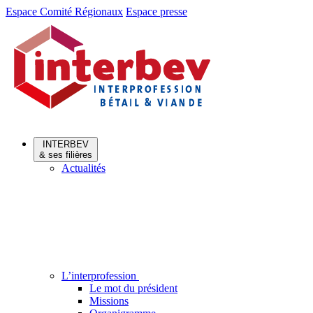
Aller
Aller
Espace Comité Régionaux
Espace presse
au
au
menu
contenu
INTERBEV
& ses filières
Actualités
L’interprofession
Le mot du président
Missions