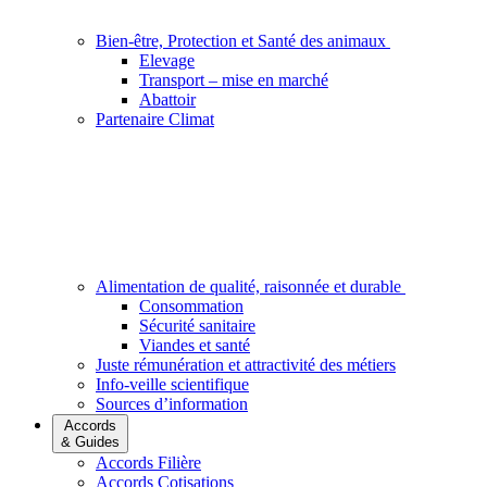
Bien-être, Protection et Santé des animaux
Elevage
Transport – mise en marché
Abattoir
Partenaire Climat
Alimentation de qualité, raisonnée et durable
Consommation
Sécurité sanitaire
Viandes et santé
Juste rémunération et attractivité des métiers
Info-veille scientifique
Sources d’information
Accords
& Guides
Accords Filière
Accords Cotisations