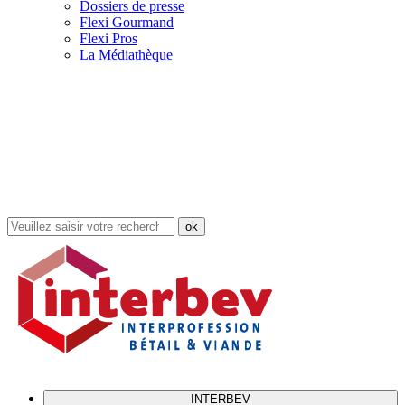
Dossiers de presse
Flexi Gourmand
Flexi Pros
La Médiathèque
Rechercher
dans
le
site
INTERBEV