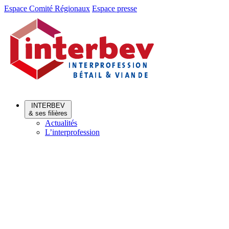
Aller
Aller
Espace Comité Régionaux
Espace presse
au
au
menu
contenu
INTERBEV
& ses filières
Actualités
L’interprofession