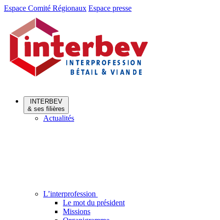
Aller
Aller
Espace Comité Régionaux
Espace presse
au
au
menu
contenu
INTERBEV
& ses filières
Actualités
L’interprofession
Le mot du président
Missions