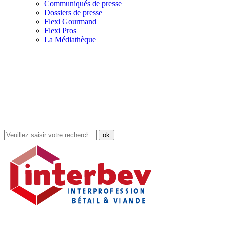
Communiqués de presse
Dossiers de presse
Flexi Gourmand
Flexi Pros
La Médiathèque
Rechercher
dans
le
site