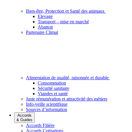
Bien-être, Protection et Santé des animaux
Elevage
Transport – mise en marché
Abattoir
Partenaire Climat
Alimentation de qualité, raisonnée et durable
Consommation
Sécurité sanitaire
Viandes et santé
Juste rémunération et attractivité des métiers
Info-veille scientifique
Sources d’information
Accords
& Guides
Accords Filière
Accords Cotisations