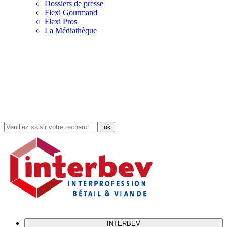
Dossiers de presse
Flexi Gourmand
Flexi Pros
La Médiathèque
Rechercher
dans
le
site
INTERBEV