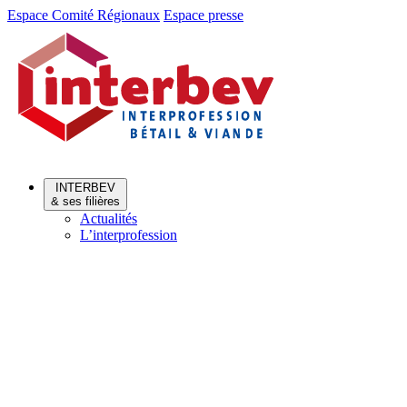
Aller
Aller
Espace Comité Régionaux
Espace presse
au
au
menu
contenu
INTERBEV
& ses filières
Actualités
L’interprofession