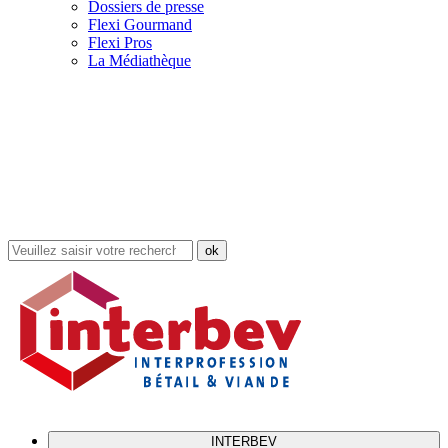
Dossiers de presse
Flexi Gourmand
Flexi Pros
La Médiathèque
Rechercher
dans
le
site
INTERBEV