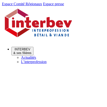
Aller
Aller
Espace Comité Régionaux
Espace presse
au
au
menu
contenu
INTERBEV
& ses filières
Actualités
L’interprofession