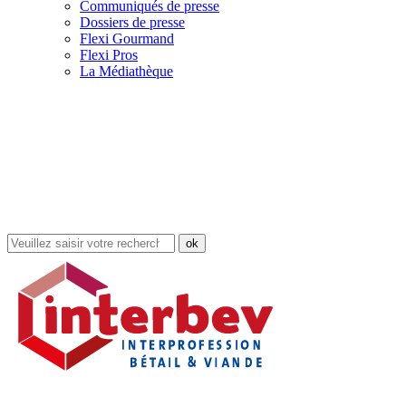
Communiqués de presse
Dossiers de presse
Flexi Gourmand
Flexi Pros
La Médiathèque
Rechercher
dans
le
site