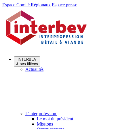
Aller
Aller
Espace Comité Régionaux
Espace presse
au
au
menu
contenu
INTERBEV
& ses filières
Actualités
L’interprofession
Le mot du président
Missions