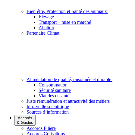
Bien-être, Protection et Santé des animaux
Elevage
Transport – mise en marché
Abattoir
Partenaire Climat
Alimentation de qualité, raisonnée et durable
Consommation
Sécurité sanitaire
Viandes et santé
Juste rémunération et attractivité des métiers
Info-veille scientifique
Sources d’information
Accords
& Guides
Accords Filière
Accords Cotisations