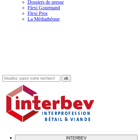
Dossiers de presse
Flexi Gourmand
Flexi Pros
La Médiathèque
Rechercher
dans
le
site
INTERBEV