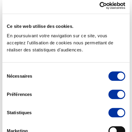
Ce site web utilise des cookies.
Elevage
En poursuivant votre navigation sur ce site, vous
Transport – mise en marché
Abattoir
acceptez l'utilisation de cookies nous permettant de
Partenaire Climat
réaliser des statistiques d'audiences.
Alimentation de qualité, raisonnée et durable
Sélection
Nécessaires
du
consentement
Préférences
Statistiques
Marketing