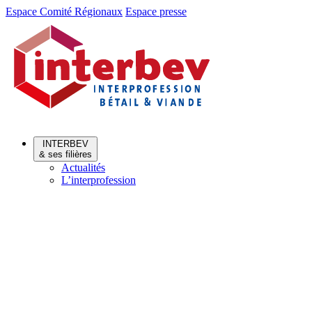
Aller
Aller
Espace Comité Régionaux
Espace presse
au
au
menu
contenu
INTERBEV
& ses filières
Actualités
L’interprofession