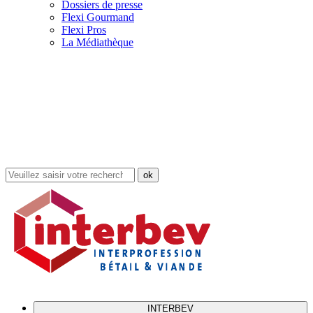
Dossiers de presse
Flexi Gourmand
Flexi Pros
La Médiathèque
Rechercher
dans
le
site
INTERBEV