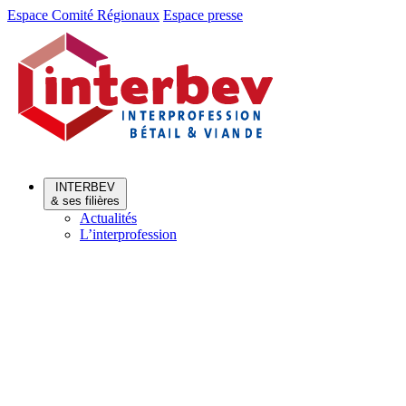
Aller
Aller
Espace Comité Régionaux
Espace presse
au
au
menu
contenu
INTERBEV
& ses filières
Actualités
L’interprofession