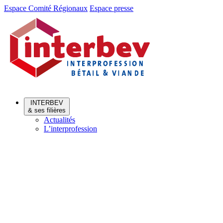
Aller
Aller
Espace Comité Régionaux
Espace presse
au
au
menu
contenu
INTERBEV
& ses filières
Actualités
L’interprofession