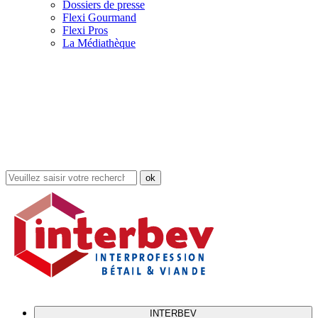
Dossiers de presse
Flexi Gourmand
Flexi Pros
La Médiathèque
Rechercher
dans
le
site
INTERBEV