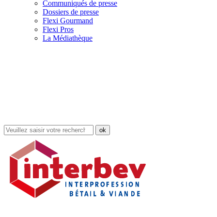
Communiqués de presse
Dossiers de presse
Flexi Gourmand
Flexi Pros
La Médiathèque
Rechercher
dans
le
site