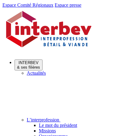
Aller
Aller
Espace Comité Régionaux
Espace presse
au
au
menu
contenu
INTERBEV
& ses filières
Actualités
L’interprofession
Le mot du président
Missions