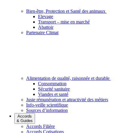
Bien-être, Protection et Santé des animaux
Elevage
Transport – mise en marché
Abattoir
Partenaire Climat
Alimentation de qualité, raisonnée et durable
Consommation
Sécurité sanitaire
Viandes et santé
Juste rémunération et attractivité des métiers
Info-veille scientifique
Sources d’information
Accords
& Guides
Accords Filière
Accords Cotisations