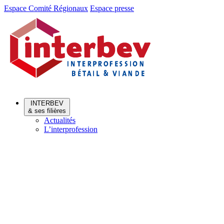
Aller
Aller
Espace Comité Régionaux
Espace presse
au
au
menu
contenu
INTERBEV
& ses filières
Actualités
L’interprofession