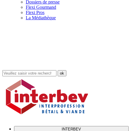
Dossiers de presse
Flexi Gourmand
Flexi Pros
La Médiathèque
Rechercher
dans
le
site
INTERBEV