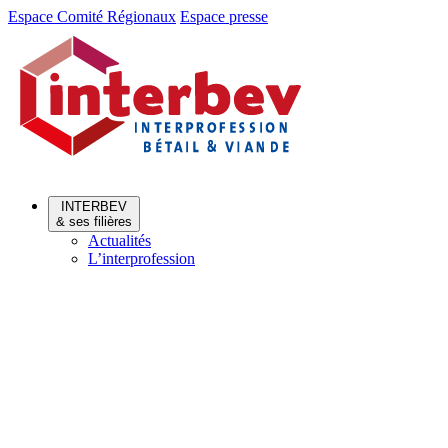
Aller
Aller
Espace Comité Régionaux
Espace presse
au
au
menu
contenu
INTERBEV
& ses filières
Actualités
L’interprofession