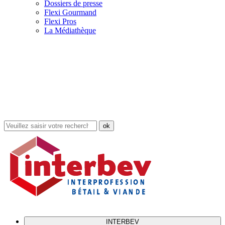
Dossiers de presse
Flexi Gourmand
Flexi Pros
La Médiathèque
Rechercher
dans
le
site
INTERBEV