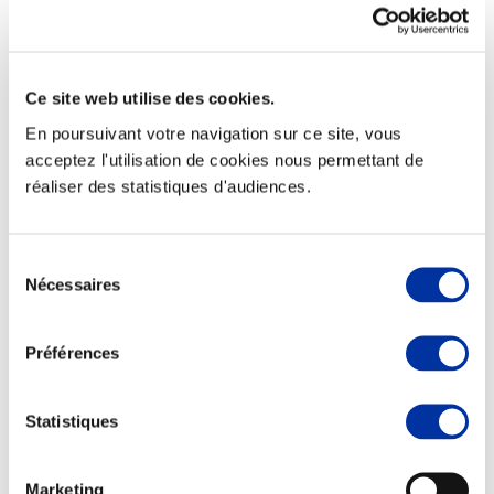
Ce site web utilise des cookies.
Elevage
En poursuivant votre navigation sur ce site, vous
Transport – mise en marché
Abattoir
acceptez l'utilisation de cookies nous permettant de
Partenaire Climat
réaliser des statistiques d'audiences.
Alimentation de qualité, raisonnée et durable
Sélection
Nécessaires
du
consentement
Préférences
Statistiques
Marketing