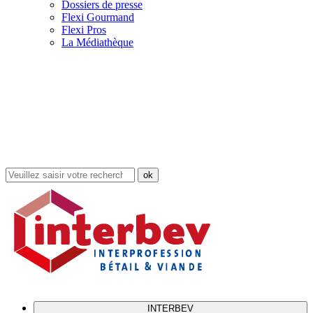
Dossiers de presse
Flexi Gourmand
Flexi Pros
La Médiathèque
Rechercher
dans
le
site
INTERBEV