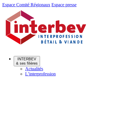
Aller
Aller
Espace Comité Régionaux
Espace presse
au
au
menu
contenu
INTERBEV
& ses filières
Actualités
L’interprofession