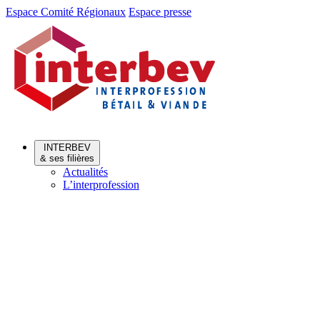
Aller
Aller
Espace Comité Régionaux
Espace presse
au
au
menu
contenu
INTERBEV
& ses filières
Actualités
L’interprofession