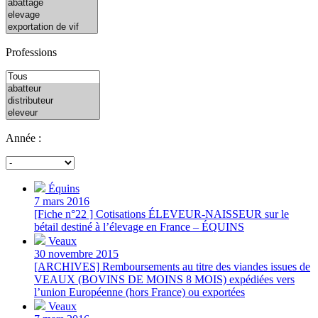
Professions
Année :
Équins
7 mars 2016
[Fiche n°22 ] Cotisations ÉLEVEUR-NAISSEUR sur le
bétail destiné à l’élevage en France – ÉQUINS
Veaux
30 novembre 2015
[ARCHIVES] Remboursements au titre des viandes issues de
VEAUX (BOVINS DE MOINS 8 MOIS) expédiées vers
l’union Européenne (hors France) ou exportées
Veaux