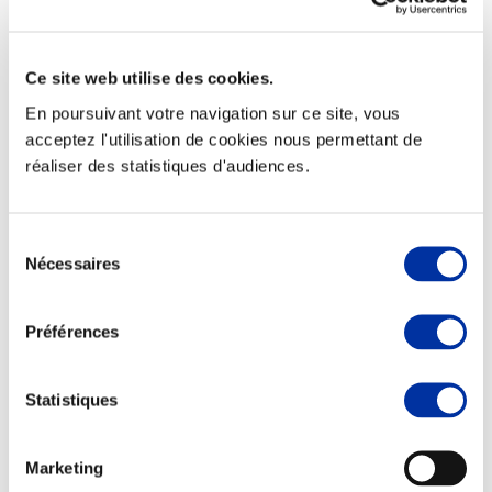
Ce site web utilise des cookies.
En poursuivant votre navigation sur ce site, vous
Elevage
Transport – mise en marché
acceptez l'utilisation de cookies nous permettant de
Abattoir
réaliser des statistiques d'audiences.
Partenaire Climat
Alimentation de qualité, raisonnée et durable
Sélection
Nécessaires
du
consentement
Préférences
Statistiques
Marketing