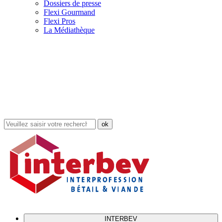
Dossiers de presse
Flexi Gourmand
Flexi Pros
La Médiathèque
Rechercher
dans
le
site
INTERBEV