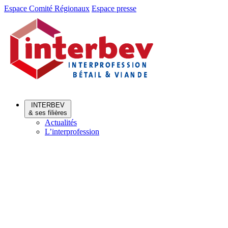
Aller
Aller
Espace Comité Régionaux
Espace presse
au
au
menu
contenu
INTERBEV
& ses filières
Actualités
L’interprofession