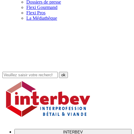
Dossiers de presse
Flexi Gourmand
Flexi Pros
La Médiathèque
Rechercher
dans
le
site
INTERBEV