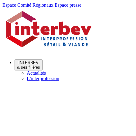
Aller
Aller
Espace Comité Régionaux
Espace presse
au
au
menu
contenu
INTERBEV
& ses filières
Actualités
L’interprofession