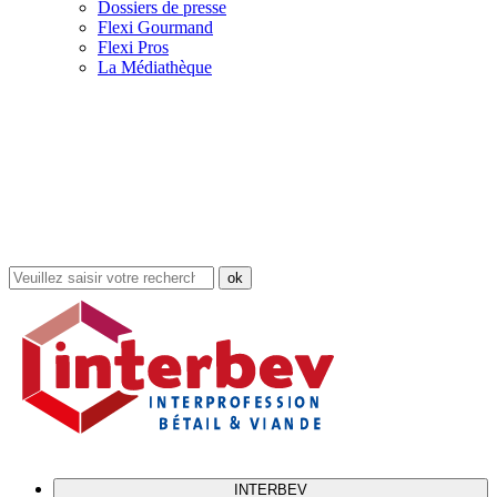
Dossiers de presse
Flexi Gourmand
Flexi Pros
La Médiathèque
Rechercher
dans
le
site
INTERBEV