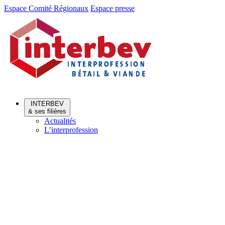
Aller
Aller
Espace Comité Régionaux
Espace presse
au
au
menu
contenu
INTERBEV
& ses filières
Actualités
L’interprofession