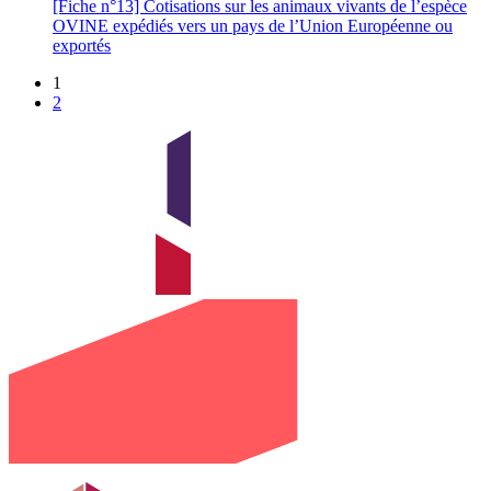
[Fiche n°13] Cotisations sur les animaux vivants de l’espèce
OVINE expédiés vers un pays de l’Union Européenne ou
exportés
1
2