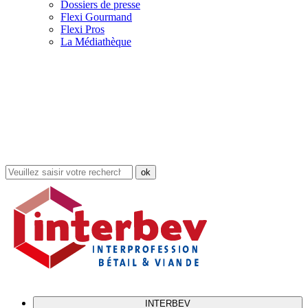
Dossiers de presse
Flexi Gourmand
Flexi Pros
La Médiathèque
Rechercher
dans
le
site
INTERBEV