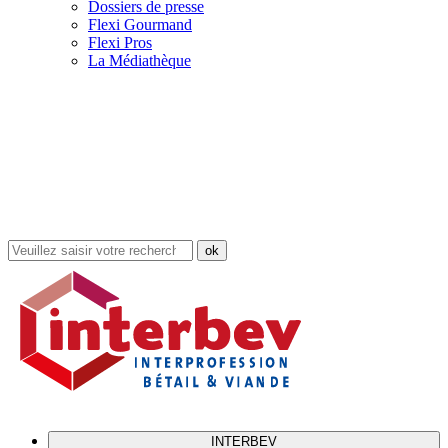
Dossiers de presse
Flexi Gourmand
Flexi Pros
La Médiathèque
Rechercher
dans
le
site
INTERBEV