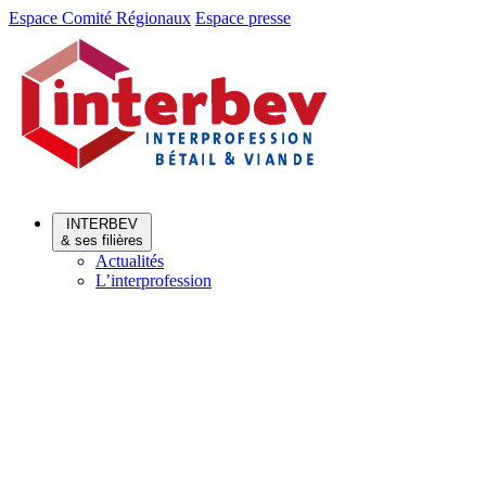
Aller
Aller
Espace Comité Régionaux
Espace presse
au
au
menu
contenu
INTERBEV
& ses filières
Actualités
L’interprofession