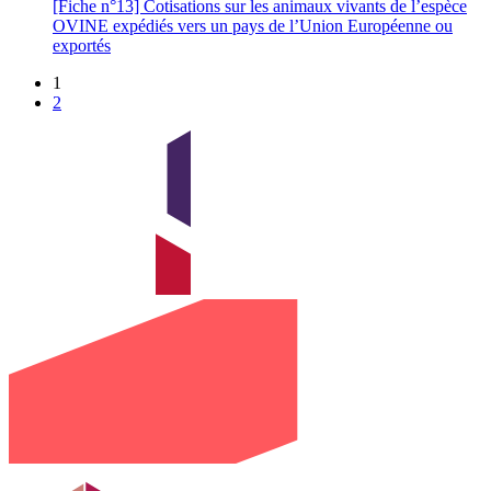
[Fiche n°13] Cotisations sur les animaux vivants de l’espèce
OVINE expédiés vers un pays de l’Union Européenne ou
exportés
1
2