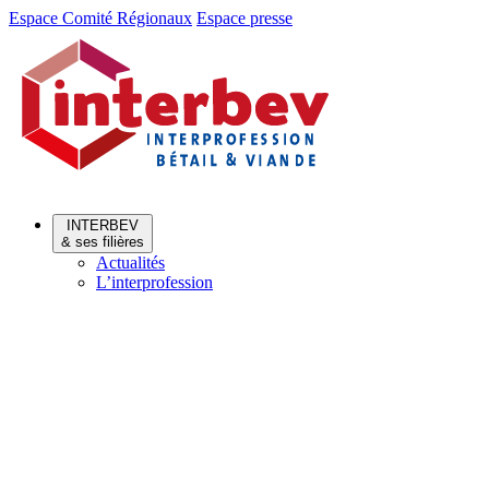
Aller
Aller
Espace Comité Régionaux
Espace presse
au
au
menu
contenu
INTERBEV
& ses filières
Actualités
L’interprofession