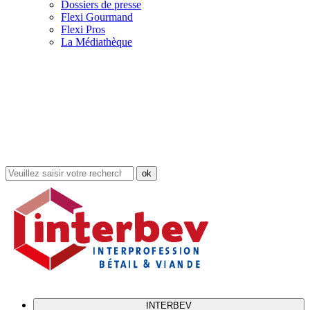
Dossiers de presse
Flexi Gourmand
Flexi Pros
La Médiathèque
Rechercher
dans
le
site
INTERBEV