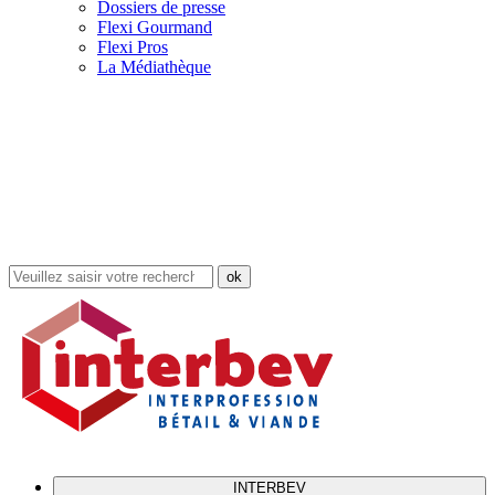
Dossiers de presse
Flexi Gourmand
Flexi Pros
La Médiathèque
Rechercher
dans
le
site
INTERBEV