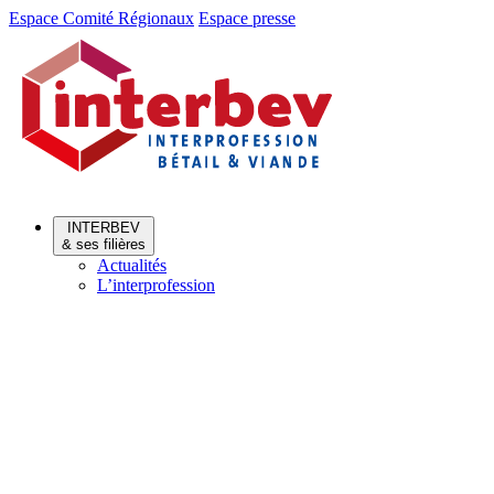
Aller
Aller
Espace Comité Régionaux
Espace presse
au
au
menu
contenu
INTERBEV
& ses filières
Actualités
L’interprofession