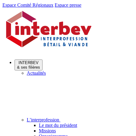
Aller
Aller
Espace Comité Régionaux
Espace presse
au
au
menu
contenu
INTERBEV
& ses filières
Actualités
L’interprofession
Le mot du président
Missions