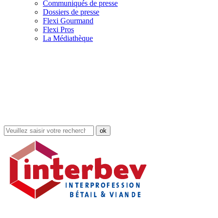
Communiqués de presse
Dossiers de presse
Flexi Gourmand
Flexi Pros
La Médiathèque
Rechercher
dans
le
site