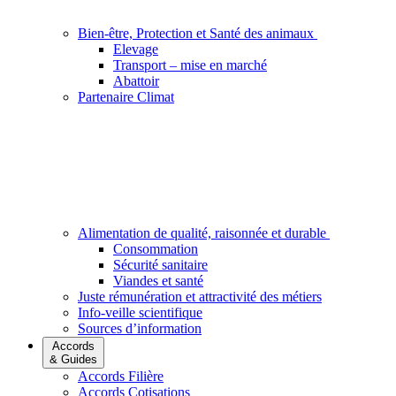
Bien-être, Protection et Santé des animaux
Elevage
Transport – mise en marché
Abattoir
Partenaire Climat
Alimentation de qualité, raisonnée et durable
Consommation
Sécurité sanitaire
Viandes et santé
Juste rémunération et attractivité des métiers
Info-veille scientifique
Sources d’information
Accords
& Guides
Accords Filière
Accords Cotisations