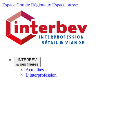
Aller
Aller
Espace Comité Régionaux
Espace presse
au
au
menu
contenu
INTERBEV
& ses filières
Actualités
L’interprofession