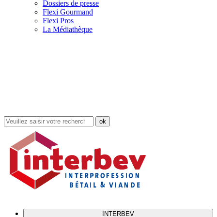
Dossiers de presse
Flexi Gourmand
Flexi Pros
La Médiathèque
Rechercher
dans
le
site
INTERBEV