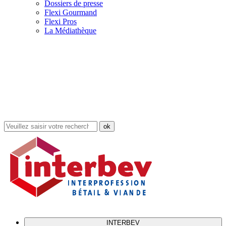
Dossiers de presse
Flexi Gourmand
Flexi Pros
La Médiathèque
Rechercher
dans
le
site
INTERBEV