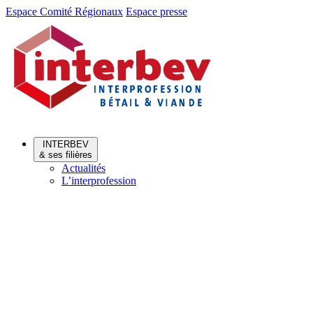
Aller
Aller
Espace Comité Régionaux
Espace presse
au
au
menu
contenu
INTERBEV
& ses filières
Actualités
L’interprofession