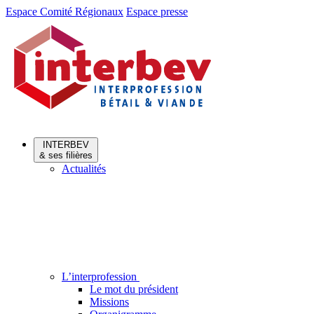
Aller
Aller
Espace Comité Régionaux
Espace presse
au
au
menu
contenu
INTERBEV
& ses filières
Actualités
L’interprofession
Le mot du président
Missions