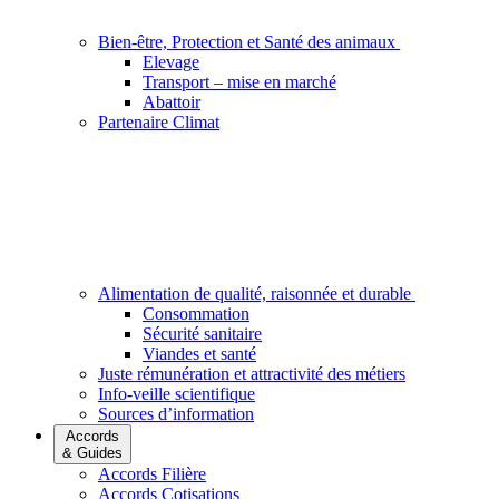
Bien-être, Protection et Santé des animaux
Elevage
Transport – mise en marché
Abattoir
Partenaire Climat
Alimentation de qualité, raisonnée et durable
Consommation
Sécurité sanitaire
Viandes et santé
Juste rémunération et attractivité des métiers
Info-veille scientifique
Sources d’information
Accords
& Guides
Accords Filière
Accords Cotisations