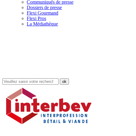
Communiqués de presse
Dossiers de presse
Flexi Gourmand
Flexi Pros
La Médiathèque
Rechercher
dans
le
site