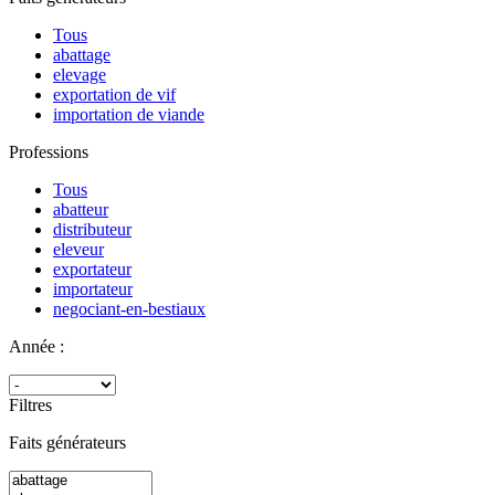
Tous
abattage
elevage
exportation de vif
importation de viande
Professions
Tous
abatteur
distributeur
eleveur
exportateur
importateur
negociant-en-bestiaux
Année :
Filtres
Faits générateurs