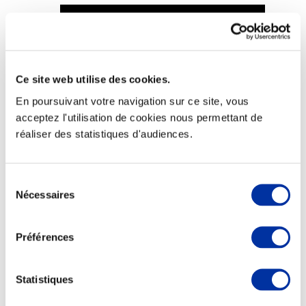
Ce site web utilise des cookies.
Viande et climat
Valorisation de l’herbe
En poursuivant votre navigation sur ce site, vous
Autonomie des élevages
acceptez l'utilisation de cookies nous permettant de
Qualité air, eau, sols
Economie de ressources
réaliser des statistiques d'audiences.
Evaluation environnementale
Bien-être, Protection et Santé des animaux
Sélection
Nécessaires
du
consentement
Préférences
Statistiques