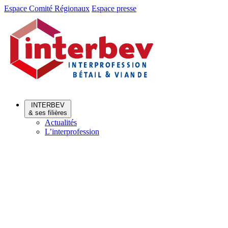
Aller
Aller
Espace Comité Régionaux
Espace presse
au
au
menu
contenu
INTERBEV
& ses filières
Actualités
L’interprofession