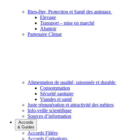
Bien-être, Protection et Santé des animaux
Elevage
Transport – mise en marché
Abattoir
Partenaire Climat
Alimentation de qualité, raisonnée et durable
Consommation
Sécurité sanitaire
Viandes et santé
Juste rémunération et attractivité des métiers
Info-veille scientifique
Sources d’information
Accords
& Guides
Accords Filière
Accords Cotisations