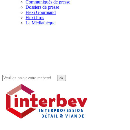
Communiqués de presse
Dossiers de presse
Flexi Gourmand
Flexi Pros
La Médiathèque
Rechercher
dans
le
site