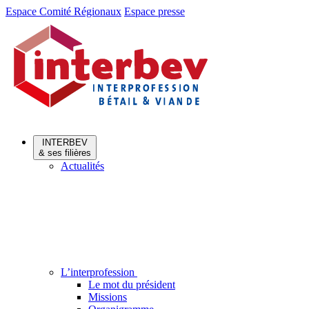
Aller
Aller
Espace Comité Régionaux
Espace presse
au
au
menu
contenu
INTERBEV
& ses filières
Actualités
L’interprofession
Le mot du président
Missions