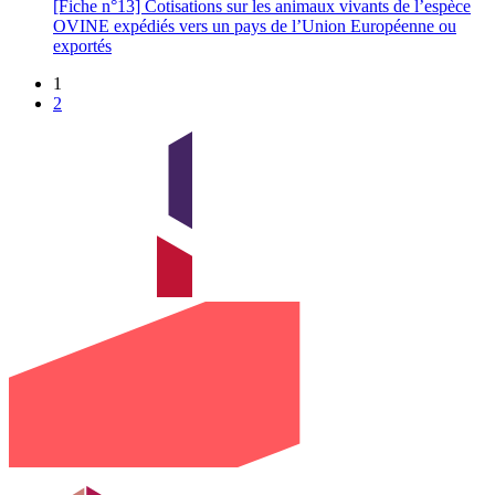
[Fiche n°13] Cotisations sur les animaux vivants de l’espèce
OVINE expédiés vers un pays de l’Union Européenne ou
exportés
1
2