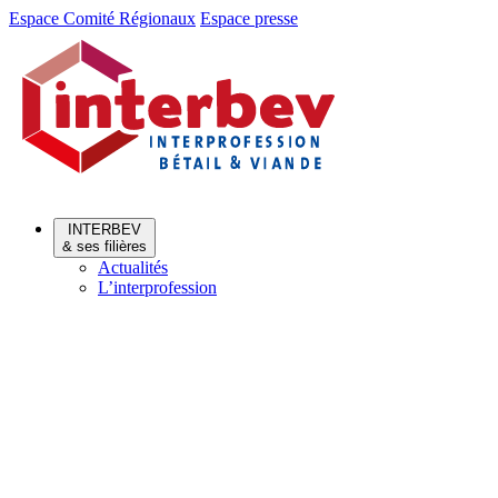
Aller
Aller
Espace Comité Régionaux
Espace presse
au
au
menu
contenu
INTERBEV
& ses filières
Actualités
L’interprofession