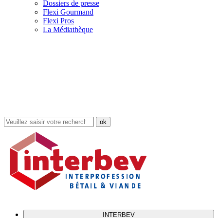
Dossiers de presse
Flexi Gourmand
Flexi Pros
La Médiathèque
Rechercher
dans
le
site
INTERBEV