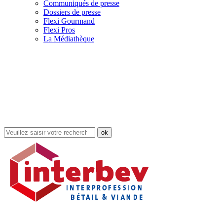
Communiqués de presse
Dossiers de presse
Flexi Gourmand
Flexi Pros
La Médiathèque
Rechercher
dans
le
site