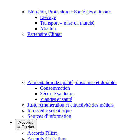
Bien-être, Protection et Santé des animaux
Elevage
Transport – mise en marché
Abattoir
Partenaire Climat
Alimentation de qualité, raisonnée et durable
Consommation
Sécurité sanitaire
Viandes et santé
Juste rémunération et attractivité des métiers
Info-veille scientifique
Sources d’information
Accords
& Guides
Accords Filière
Accords Cotisations