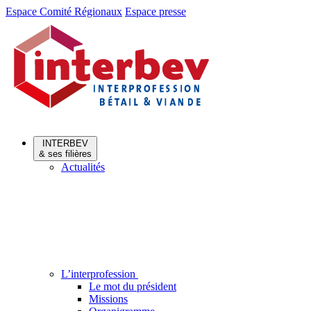
Aller
Aller
Espace Comité Régionaux
Espace presse
au
au
menu
contenu
INTERBEV
& ses filières
Actualités
L’interprofession
Le mot du président
Missions