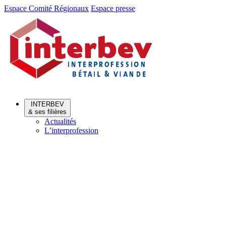
Aller
Aller
Espace Comité Régionaux
Espace presse
au
au
menu
contenu
INTERBEV
& ses filières
Actualités
L’interprofession