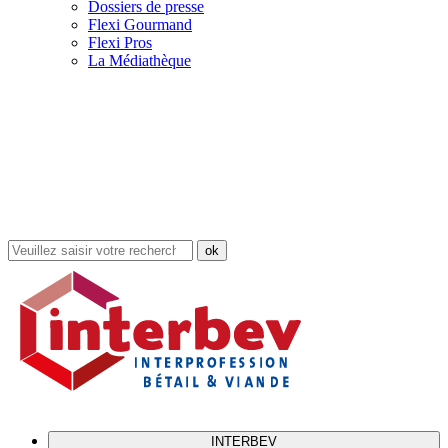
Dossiers de presse
Flexi Gourmand
Flexi Pros
La Médiathèque
Rechercher
dans
le
site
INTERBEV