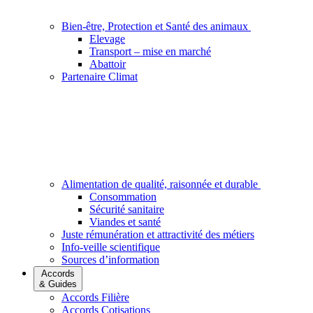
Bien-être, Protection et Santé des animaux
Elevage
Transport – mise en marché
Abattoir
Partenaire Climat
Alimentation de qualité, raisonnée et durable
Consommation
Sécurité sanitaire
Viandes et santé
Juste rémunération et attractivité des métiers
Info-veille scientifique
Sources d’information
Accords
& Guides
Accords Filière
Accords Cotisations