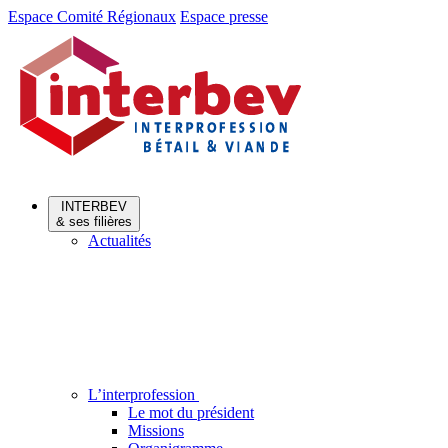
Aller
Aller
Espace Comité Régionaux
Espace presse
au
au
menu
contenu
INTERBEV
& ses filières
Actualités
L’interprofession
Le mot du président
Missions