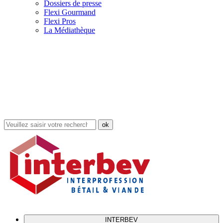
Dossiers de presse
Flexi Gourmand
Flexi Pros
La Médiathèque
Rechercher
dans
le
site
INTERBEV