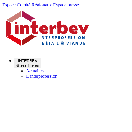
Aller
Aller
Espace Comité Régionaux
Espace presse
au
au
menu
contenu
INTERBEV
& ses filières
Actualités
L’interprofession