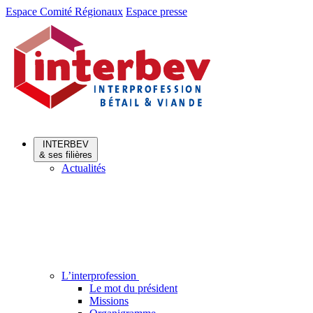
Aller
Aller
Espace Comité Régionaux
Espace presse
au
au
menu
contenu
INTERBEV
& ses filières
Actualités
L’interprofession
Le mot du président
Missions