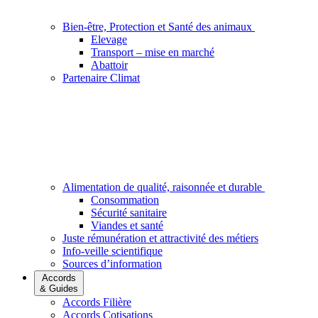
Bien-être, Protection et Santé des animaux
Elevage
Transport – mise en marché
Abattoir
Partenaire Climat
Alimentation de qualité, raisonnée et durable
Consommation
Sécurité sanitaire
Viandes et santé
Juste rémunération et attractivité des métiers
Info-veille scientifique
Sources d’information
Accords
& Guides
Accords Filière
Accords Cotisations