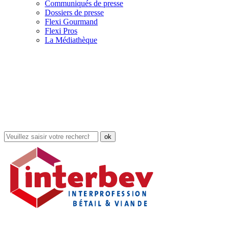
Communiqués de presse
Dossiers de presse
Flexi Gourmand
Flexi Pros
La Médiathèque
Rechercher
dans
le
site