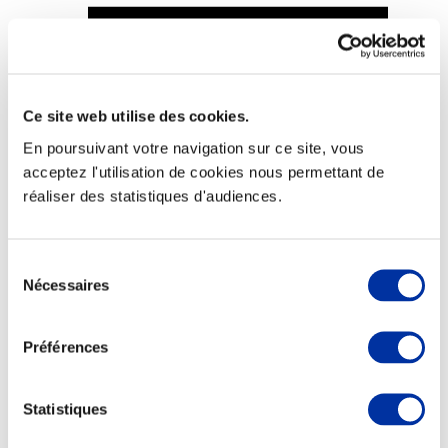
Ce site web utilise des cookies.
Viande et climat
Valorisation de l’herbe
En poursuivant votre navigation sur ce site, vous
Autonomie des élevages
acceptez l'utilisation de cookies nous permettant de
Qualité air, eau, sols
Economie de ressources
réaliser des statistiques d'audiences.
Evaluation environnementale
Bien-être, Protection et Santé des animaux
Sélection
Nécessaires
du
consentement
Préférences
Statistiques