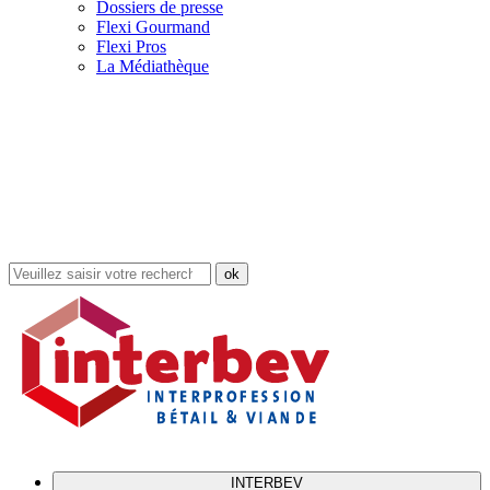
Dossiers de presse
Flexi Gourmand
Flexi Pros
La Médiathèque
Rechercher
dans
le
site
INTERBEV