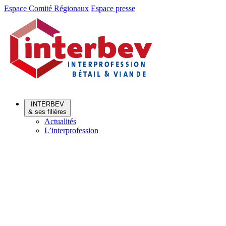
Aller
Aller
Espace Comité Régionaux
Espace presse
au
au
menu
contenu
INTERBEV
& ses filières
Actualités
L’interprofession