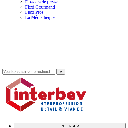
Dossiers de presse
Flexi Gourmand
Flexi Pros
La Médiathèque
Rechercher
dans
le
site
INTERBEV