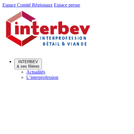
Aller
Aller
Espace Comité Régionaux
Espace presse
au
au
menu
contenu
INTERBEV
& ses filières
Actualités
L’interprofession