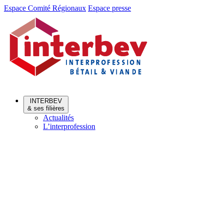
Aller
Aller
Espace Comité Régionaux
Espace presse
au
au
menu
contenu
INTERBEV
& ses filières
Actualités
L’interprofession