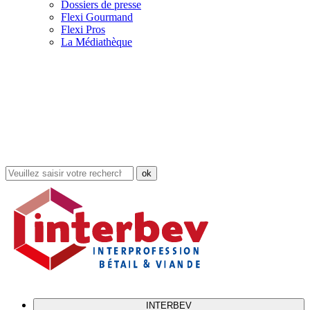
Dossiers de presse
Flexi Gourmand
Flexi Pros
La Médiathèque
Rechercher
dans
le
site
INTERBEV