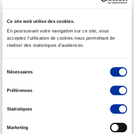
Ce site web utilise des cookies.
En poursuivant votre navigation sur ce site, vous
Elevage
Transport – mise en marché
acceptez l'utilisation de cookies nous permettant de
Abattoir
réaliser des statistiques d'audiences.
Partenaire Climat
Alimentation de qualité, raisonnée et durable
Sélection
Nécessaires
du
consentement
Préférences
Statistiques
Marketing