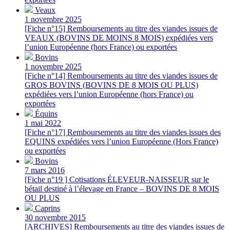
Veaux
1 novembre 2025
[Fiche n°15] Remboursements au titre des viandes issues de
VEAUX (BOVINS DE MOINS 8 MOIS) expédiées vers
l’union Européenne (hors France) ou exportées
Bovins
1 novembre 2025
[Fiche n°14] Remboursements au titre des viandes issues de
GROS BOVINS (BOVINS DE 8 MOIS OU PLUS)
expédiées vers l’union Européenne (hors France) ou
exportées
Équins
1 mai 2022
[Fiche n°17] Remboursements au titre des viandes issues des
EQUINS expédiées vers l’union Européenne (Hors France)
ou exportées
Bovins
7 mars 2016
[Fiche n°19 ] Cotisations ÉLEVEUR-NAISSEUR sur le
bétail destiné à l’élevage en France – BOVINS DE 8 MOIS
OU PLUS
Caprins
30 novembre 2015
[ARCHIVES] Remboursements au titre des viandes issues de