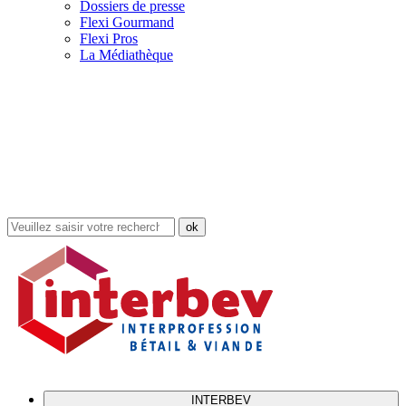
Dossiers de presse
Flexi Gourmand
Flexi Pros
La Médiathèque
Rechercher
dans
le
site
INTERBEV