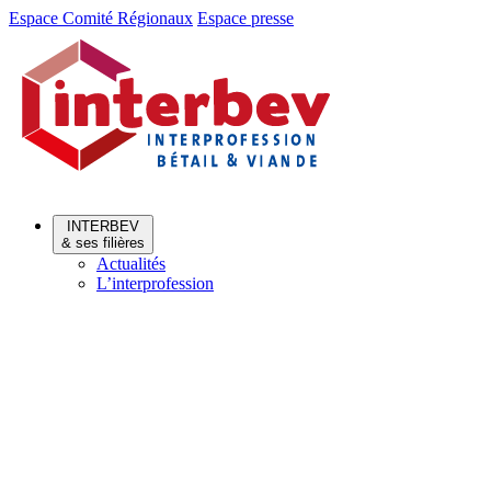
Aller
Aller
Espace Comité Régionaux
Espace presse
au
au
menu
contenu
INTERBEV
& ses filières
Actualités
L’interprofession