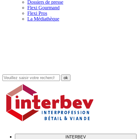
Dossiers de presse
Flexi Gourmand
Flexi Pros
La Médiathèque
Rechercher
dans
le
site
INTERBEV