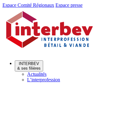
Aller
Aller
Espace Comité Régionaux
Espace presse
au
au
menu
contenu
INTERBEV
& ses filières
Actualités
L’interprofession