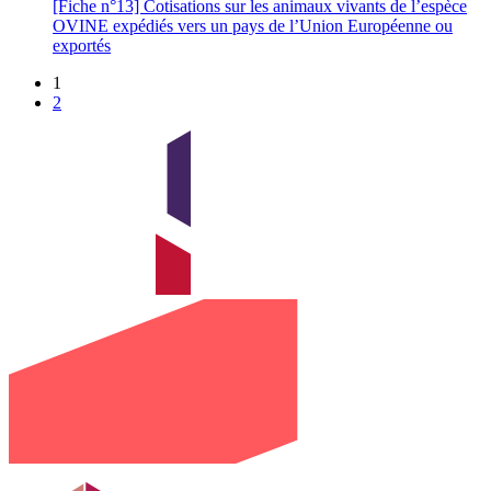
[Fiche n°13] Cotisations sur les animaux vivants de l’espèce
OVINE expédiés vers un pays de l’Union Européenne ou
exportés
1
2