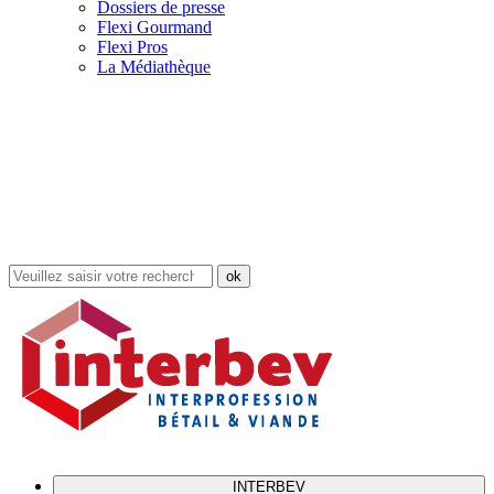
Dossiers de presse
Flexi Gourmand
Flexi Pros
La Médiathèque
Rechercher
dans
le
site
INTERBEV