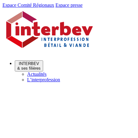
Aller
Aller
Espace Comité Régionaux
Espace presse
au
au
menu
contenu
INTERBEV
& ses filières
Actualités
L’interprofession