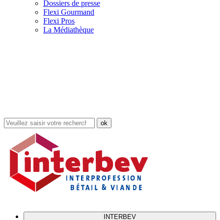
Dossiers de presse
Flexi Gourmand
Flexi Pros
La Médiathèque
Rechercher
dans
le
site
INTERBEV