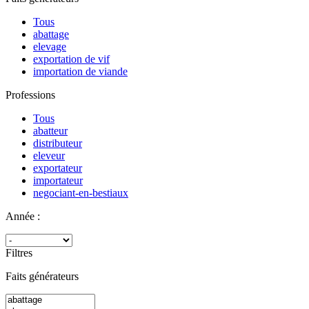
Tous
abattage
elevage
exportation de vif
importation de viande
Professions
Tous
abatteur
distributeur
eleveur
exportateur
importateur
negociant-en-bestiaux
Année :
Filtres
Faits générateurs