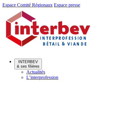
Aller
Aller
Espace Comité Régionaux
Espace presse
au
au
menu
contenu
INTERBEV
& ses filières
Actualités
L’interprofession