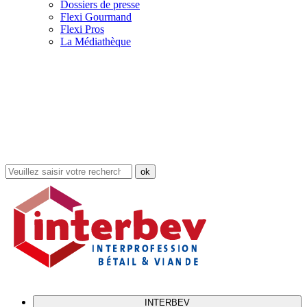
Dossiers de presse
Flexi Gourmand
Flexi Pros
La Médiathèque
Rechercher
dans
le
site
INTERBEV