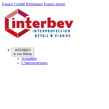
Aller
Aller
Espace Comité Régionaux
Espace presse
au
au
menu
contenu
INTERBEV
& ses filières
Actualités
L’interprofession