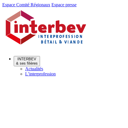
Aller
Aller
Espace Comité Régionaux
Espace presse
au
au
menu
contenu
INTERBEV
& ses filières
Actualités
L’interprofession