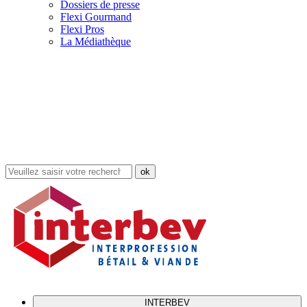
Dossiers de presse
Flexi Gourmand
Flexi Pros
La Médiathèque
Rechercher
dans
le
site
INTERBEV