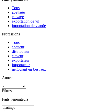
Tous
abattage
elevage
exportation de vif
importation de viande
Professions
Tous
abatteur
distributeur
eleveur
exportateur
importateur
negociant-en-bestiaux
Année :
Filtres
Faits générateurs