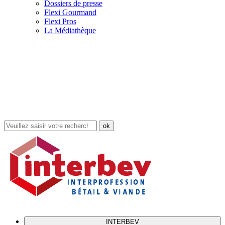
Dossiers de presse
Flexi Gourmand
Flexi Pros
La Médiathèque
Rechercher
dans
le
site
INTERBEV