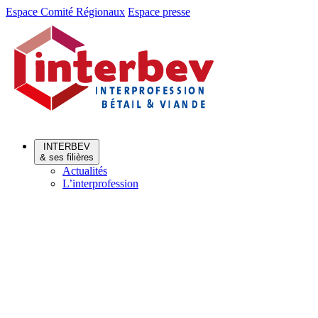
Aller
Aller
Espace Comité Régionaux
Espace presse
au
au
menu
contenu
INTERBEV
& ses filières
Actualités
L’interprofession