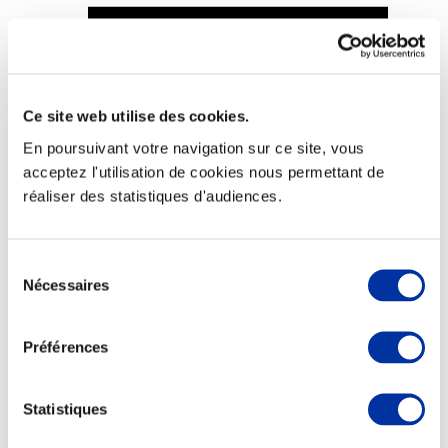
Ce site web utilise des cookies.
Viande et climat
Valorisation de l’herbe
En poursuivant votre navigation sur ce site, vous
Autonomie des élevages
acceptez l'utilisation de cookies nous permettant de
Qualité air, eau, sols
Economie de ressources
réaliser des statistiques d'audiences.
Evaluation environnementale
Bien-être, Protection et Santé des animaux
Sélection
Nécessaires
du
consentement
Préférences
Statistiques