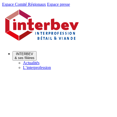
Aller
Aller
Espace Comité Régionaux
Espace presse
au
au
menu
contenu
INTERBEV
& ses filières
Actualités
L’interprofession