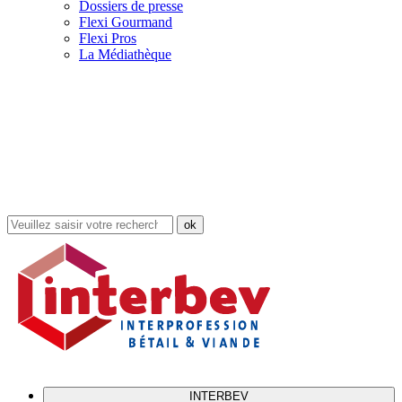
Dossiers de presse
Flexi Gourmand
Flexi Pros
La Médiathèque
Rechercher
dans
le
site
INTERBEV