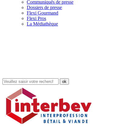
Communiqués de presse
Dossiers de presse
Flexi Gourmand
Flexi Pros
La Médiathèque
Rechercher
dans
le
site