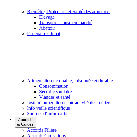
Bien-être, Protection et Santé des animaux
Elevage
Transport – mise en marché
Abattoir
Partenaire Climat
Alimentation de qualité, raisonnée et durable
Consommation
Sécurité sanitaire
Viandes et santé
Juste rémunération et attractivité des métiers
Info-veille scientifique
Sources d’information
Accords
& Guides
Accords Filière
Accords Cotisations