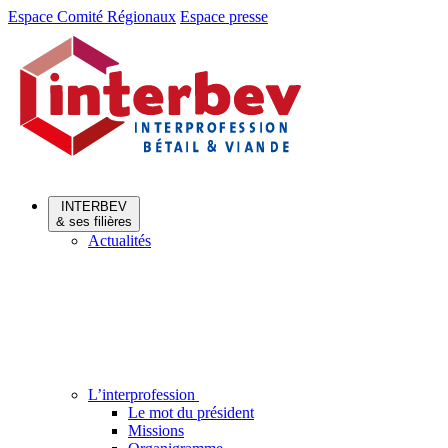
Aller
Aller
Espace Comité Régionaux
Espace presse
au
au
menu
contenu
INTERBEV
& ses filières
Actualités
L’interprofession
Le mot du président
Missions