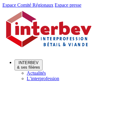
Aller
Aller
Espace Comité Régionaux
Espace presse
au
au
menu
contenu
INTERBEV
& ses filières
Actualités
L’interprofession