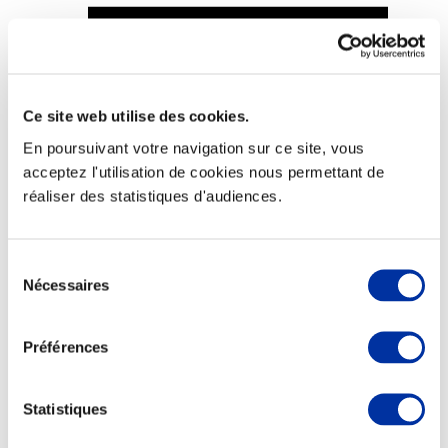
Ce site web utilise des cookies.
Viande et climat
Valorisation de l’herbe
En poursuivant votre navigation sur ce site, vous
Autonomie des élevages
acceptez l'utilisation de cookies nous permettant de
Qualité air, eau, sols
Economie de ressources
réaliser des statistiques d'audiences.
Evaluation environnementale
Bien-être, Protection et Santé des animaux
Sélection
Nécessaires
du
consentement
Préférences
Statistiques