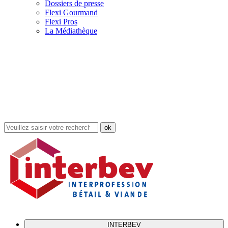
Dossiers de presse
Flexi Gourmand
Flexi Pros
La Médiathèque
Rechercher
dans
le
site
INTERBEV