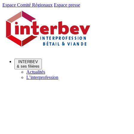
Aller
Aller
Espace Comité Régionaux
Espace presse
au
au
menu
contenu
INTERBEV
& ses filières
Actualités
L’interprofession