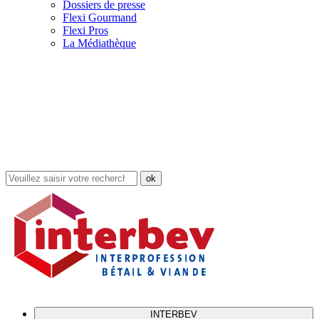
Dossiers de presse
Flexi Gourmand
Flexi Pros
La Médiathèque
Rechercher
dans
le
site
INTERBEV