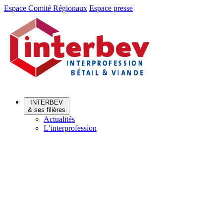
Aller
Aller
Espace Comité Régionaux
Espace presse
au
au
menu
contenu
INTERBEV
& ses filières
Actualités
L’interprofession