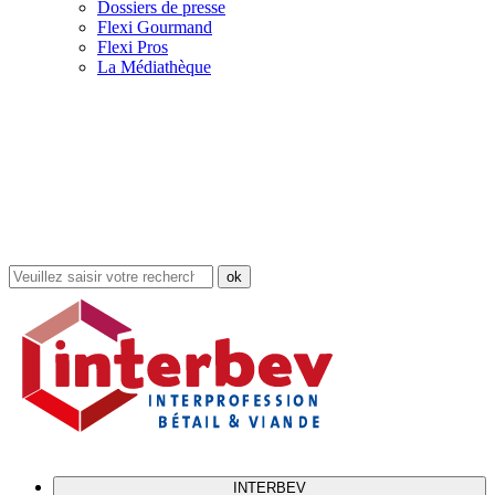
Dossiers de presse
Flexi Gourmand
Flexi Pros
La Médiathèque
Rechercher
dans
le
site
INTERBEV