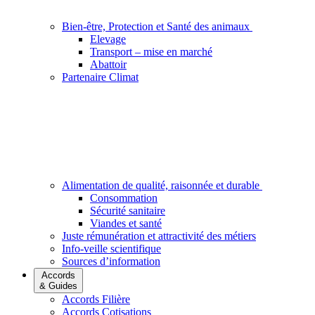
Bien-être, Protection et Santé des animaux
Elevage
Transport – mise en marché
Abattoir
Partenaire Climat
Alimentation de qualité, raisonnée et durable
Consommation
Sécurité sanitaire
Viandes et santé
Juste rémunération et attractivité des métiers
Info-veille scientifique
Sources d’information
Accords
& Guides
Accords Filière
Accords Cotisations