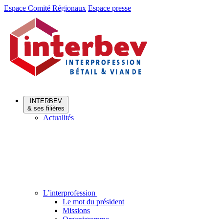
Aller
Aller
Espace Comité Régionaux
Espace presse
au
au
menu
contenu
INTERBEV
& ses filières
Actualités
L’interprofession
Le mot du président
Missions