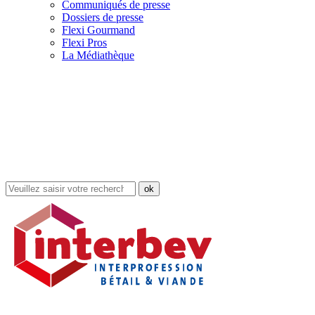
Communiqués de presse
Dossiers de presse
Flexi Gourmand
Flexi Pros
La Médiathèque
Rechercher
dans
le
site