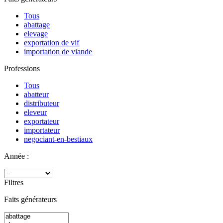
Tous
abattage
elevage
exportation de vif
importation de viande
Professions
Tous
abatteur
distributeur
eleveur
exportateur
importateur
negociant-en-bestiaux
Année :
Filtres
Faits générateurs