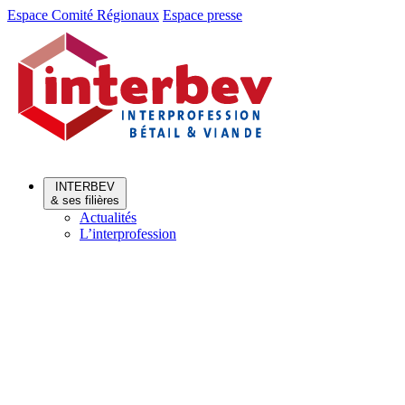
Aller
Aller
Espace Comité Régionaux
Espace presse
au
au
menu
contenu
INTERBEV
& ses filières
Actualités
L’interprofession