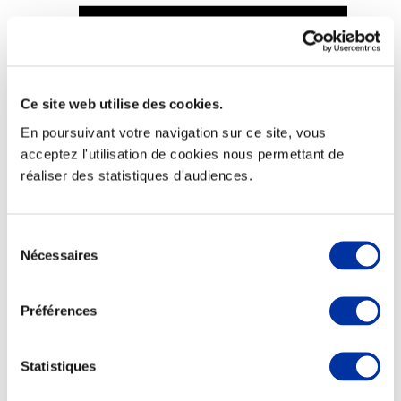
Ce site web utilise des cookies.
Viande et climat
Valorisation de l’herbe
En poursuivant votre navigation sur ce site, vous
Autonomie des élevages
acceptez l'utilisation de cookies nous permettant de
Qualité air, eau, sols
Economie de ressources
réaliser des statistiques d'audiences.
Evaluation environnementale
Bien-être, Protection et Santé des animaux
Sélection
Nécessaires
du
consentement
Préférences
Statistiques