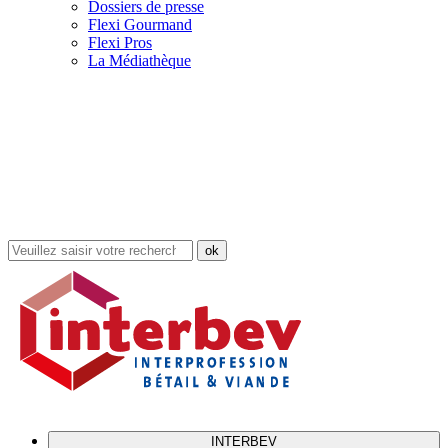
Dossiers de presse
Flexi Gourmand
Flexi Pros
La Médiathèque
Rechercher
dans
le
site
INTERBEV